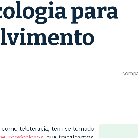
ologia para
olvimento
compar
como teleterapia, tem se tornado
neuropsicólogos
, que trabalhamos