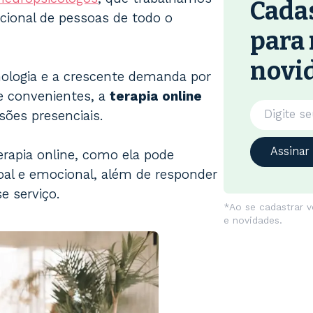
Cadas
ional de pessoas de todo o
para 
novid
ologia e a crescente demanda por
 e convenientes, a
terapia online
sões presenciais.
Assinar
terapia online, como ela pode
al e emocional, além de responder
e serviço.
*Ao se cadastrar 
e novidades.