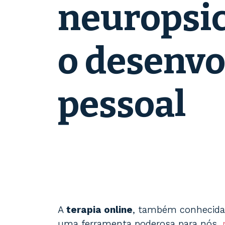
neuropsic
o desenv
pessoal
A
terapia online
, também conhecida 
uma ferramenta poderosa para nós,