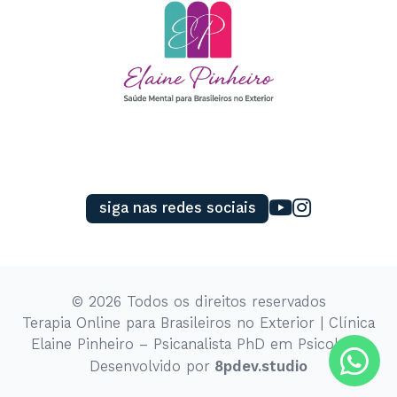
Política de Privacidade e Cookies
Nós armazenamos dados temporariamente para
otimizar sua experiência de navegação e
recomendar conteúdos de seu interesse. Ao
utilizar nossos serviços, você concorda com
nossas Políticas de Cookies e Privacidade.
Pixel da Meta
siga nas redes sociais
Google Analytics
Fluxo de Dados
RD Station
©
2026
Todos os direitos reservados
Terapia Online para Brasileiros no Exterior | Clínica
Elaine Pinheiro – Psicanalista PhD em Psicologia
fechar
Salvar
Desenvolvido por
8pdev.studio